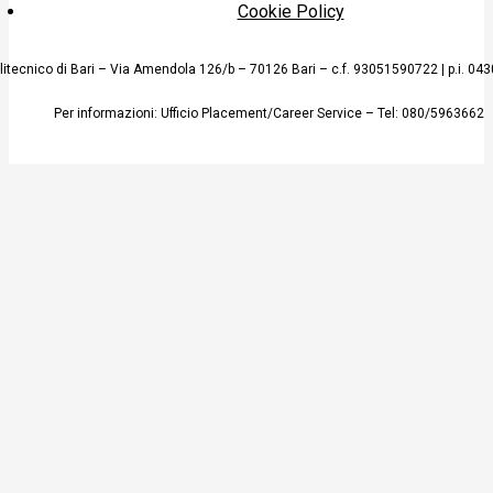
Cookie Policy
litecnico di Bari – Via Amendola 126/b – 70126 Bari – c.f. 93051590722 | p.i. 0
Per informazioni: Ufficio
Placement
/Career Service – Tel: 080/5963662