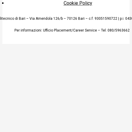
Cookie Policy
litecnico di Bari – Via Amendola 126/b – 70126 Bari – c.f. 93051590722 | p.i. 0
Per informazioni: Ufficio
Placement
/Career Service – Tel: 080/5963662