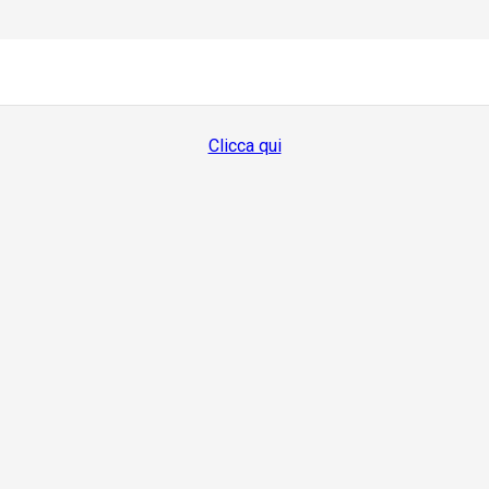
Devi essere loggato per visualizzare questo contenuto
Clicca qui