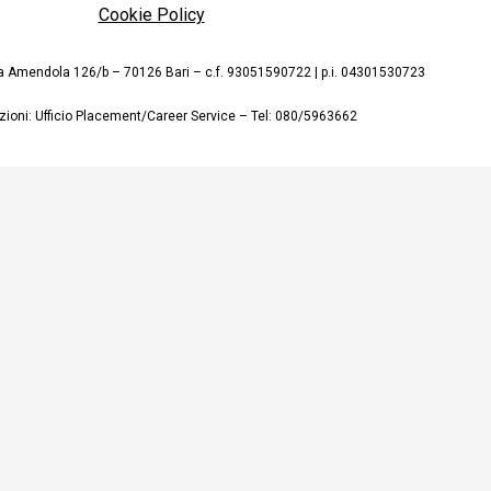
Cookie Policy
Via Amendola 126/b – 70126 Bari – c.f. 93051590722 | p.i. 04301530723
ioni: Ufficio
Placement
/Career Service – Tel: 080/5963662